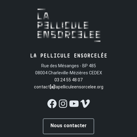
LA PELLICULE ENSORCELÉE
Rue des Mésanges - BP 485
08004 Charleville-Mézières CEDEX
03 24 55 48 07
contact
[a]
lapelliculeensorcelee.org
Facebook
Instagram
YouTube
Vimeo
Nous contacter