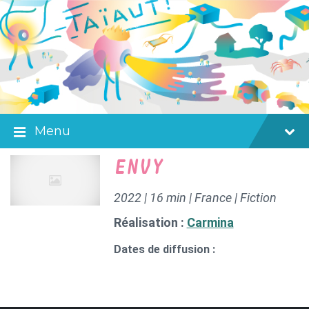
Skip
Skip
Skip
to
to
to
content
main
footer
navigation
Menu
ENVY
2022 | 16 min | France | Fiction
Réalisation :
Carmina
Dates de diffusion :