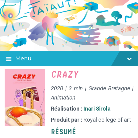
Skip
Skip
Skip
to
to
to
content
main
footer
navigation
Menu
CRAZY
2020 | 3 min | Grande Bretagne |
Animation
Réalisation :
Inari Sirola
Produit par :
Royal college of art
RÉSUMÉ