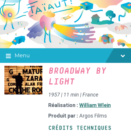
Skip
Skip
Skip
to
to
to
content
main
footer
navigation
Menu
BROADWAY BY
LIGHT
1957 | 11 min | France
Réalisation :
William Wlein
Produit par :
Argos Films
CRÉDITS TECHNIQUES