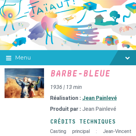
Skip
Skip
Skip
to
to
to
content
main
footer
navigation
Menu
BARBE-BLEUE
1936 | 13 min
Réalisation :
Jean Painlevé
Produit par :
Jean Painlevé
CRÉDITS TECHNIQUES
Casting principal : Jean-Vincent