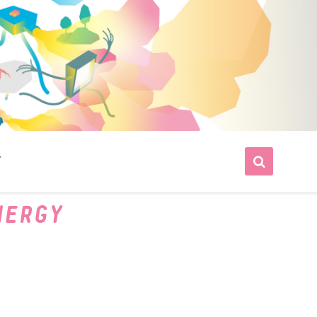
T
NERGY