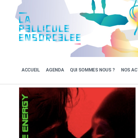
Skip
Skip
Skip
to
to
to
content
main
footer
navigation
ACCUEIL
AGENDA
QUI SOMMES NOUS ?
NOS AC