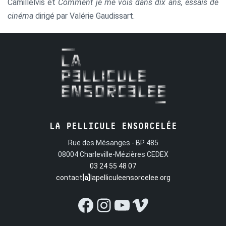
Camillelvis et
Comment je me vois dans dix ans, essais de
cinéma
dirigé par Valérie Gaudissart.
LA PELLICULE ENSORCELÉE
Rue des Mésanges - BP 485
08004 Charleville-Mézières CEDEX
03 24 55 48 07
contact
[a]
lapelliculeensorcelee.org
Facebook
Instagram
YouTube
Vimeo