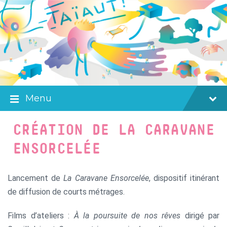
Skip
Skip
Skip
to
to
to
content
main
footer
navigation
Menu
CRÉATION DE LA CARAVANE
ENSORCELÉE
Lancement de
La Caravane Ensorcelée
, dispositif itinérant
de diffusion de courts métrages.
Films d’ateliers :
À la poursuite de nos rêves
dirigé par