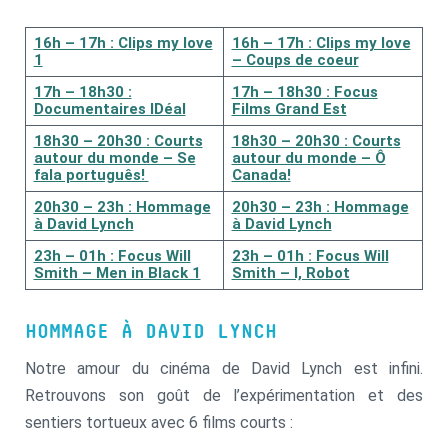
16h – 17h : Clips my love
16h – 17h : Clips my love
1
– Coups de coeur
17h – 18h30 :
17h – 18h30 : Focus
Documentaires IDéal
Films Grand Est
18h30 – 20h30 : Courts
18h30 – 20h30 : Courts
autour du monde – Se
autour du monde – Ô
fala português!
Canada!
20h30 – 23h : Hommage
20h30 – 23h : Hommage
à David Lynch
à David Lynch
23h – 01h : Focus Will
23h – 01h : Focus Will
Smith – Men in Black 1
Smith – I, Robot
HOMMAGE À DAVID LYNCH
Notre amour du cinéma de David Lynch est infini.
Retrouvons son goût de l’expérimentation et des
sentiers tortueux avec 6 films courts :