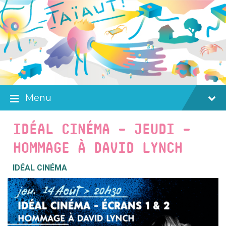
Skip
Skip
Skip
to
to
to
content
main
footer
navigation
Menu
IDÉAL CINÉMA – JEUDI –
HOMMAGE À DAVID LYNCH
IDÉAL CINÉMA