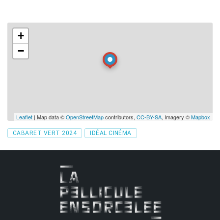
+
−
Leaflet
| Map data ©
OpenStreetMap
contributors,
CC-BY-SA
, Imagery ©
Mapbox
Tags
CABARET VERT 2024
IDÉAL CINÉMA