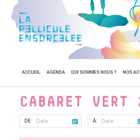
Skip
Skip
Skip
to
to
to
content
main
footer
navigation
ACCUEIL
AGENDA
QUI SOMMES NOUS ?
NOS AC
CABARET VERT 
DE:
À: