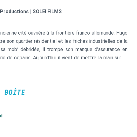
s
Productions | SOLEI FILMS
cienne cité ouvrière à la frontière franco-allemande. Hugo
re son quartier résidentiel et les friches industrielles de la
ur sa mob’ débridée, il trompe son manque d’assurance en
io de copains. Aujourd’hui, il vient de mettre la main sur un
sion ou jamais d’enfin prouver sa valeur auprès des aînés de
e monde où règnent les roues arrières, la chicha à l’alcool
eune Hugo va embarquer ses potes dans le braquage d’une
é de la frontière.
 BOÎTE
d