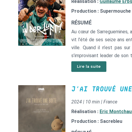
Réalisation :
Guillaume Erb
Production : Supermouche 
RÉSUMÉ
Au cœur de Sarreguemines, an
vit l’été de ses seize ans ent
ville. Quand il n’est pas s
s’improvisant leader de son tr
authentique pistolet : l’occa
Lire la suite
la zone commerciale ! Dans c
et le tabac pas cher, le j
station-service de l’autre côt
J’AI TROUVÉ UNE
2024 | 10 min | France
Réalisation :
Eric Montchau
Production : Sacrebleu