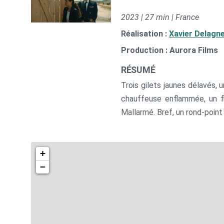
2023 | 27 min | France
Réalisation :
Xavier Delagn
Production : Aurora Films
RÉSUMÉ
Trois gilets jaunes délavés, 
chauffeuse enflammée, un fl
Mallarmé. Bref, un rond-point 
+
−