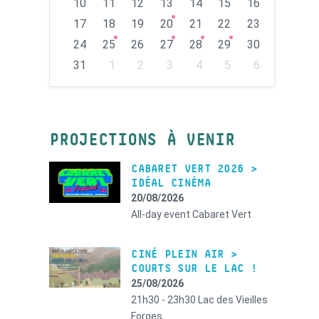
10
11
12
13
14
15
16
17
18
19
20
21
22
23
24
25
26
27
28
29
30
31
1
2
3
4
5
6
Back
to
calendar
days
PROJECTIONS À VENIR
CABARET VERT 2026 >
IDÉAL CINÉMA
20/08/2026
All-day event
Cabaret Vert
CINÉ PLEIN AIR >
COURTS SUR LE LAC !
25/08/2026
21h30 - 23h30
Lac des Vieilles
Forges