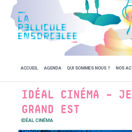
Skip
Skip
Skip
to
to
to
content
main
footer
navigation
ACCUEIL
AGENDA
QUI SOMMES NOUS ?
NOS AC
IDÉAL CINÉMA – JE
GRAND EST
IDÉAL CINÉMA