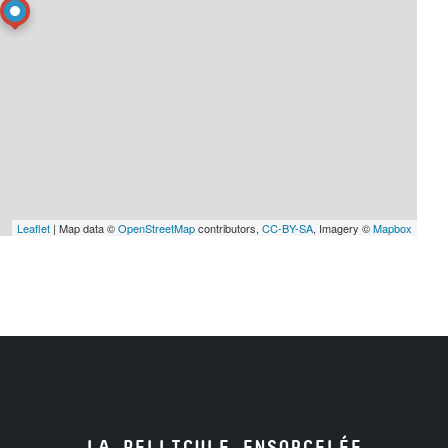
Leaflet
| Map data ©
OpenStreetMap
contributors,
CC-BY-SA
, Imagery ©
Mapbox
LA PELLICULE ENSORCELÉE