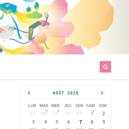
T
Previous
Next
AOÛT
2026
Month
Month
LUN
MAR
MER
JEU
VEN
SAM
DIM
Skip
27
28
29
30
31
1
2
calendar
days
3
4
5
6
7
8
9