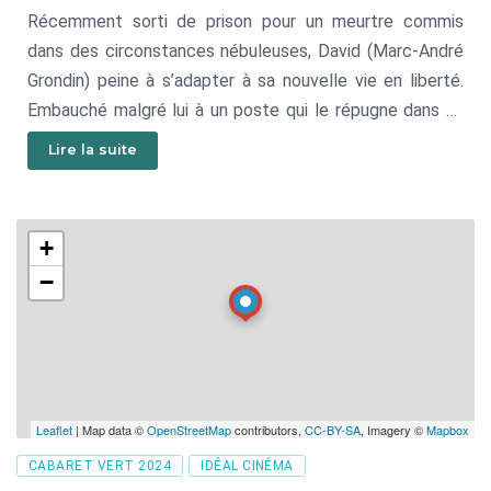
Récemment sorti de prison pour un meurtre commis
dans des circonstances nébuleuses, David (Marc-André
Grondin) peine à s’adapter à sa nouvelle vie en liberté.
Embauché malgré lui à un poste qui le répugne dans un
abattoir porcin par l’entremise d’un programme de
Lire la suite
réinsertion sociale, il multiplie les démarches pour
trouver un autre emploi tout en s’efforçant de s’intégrer
au groupe. Lorsqu’il sera témoin de la cruauté de ses
+
nouveaux collègues de travail, il devra toutefois
−
redoubler d’efforts pour réprimer la violence qui
sommeille en lui.
Leaflet
| Map data ©
OpenStreetMap
contributors,
CC-BY-SA
, Imagery ©
Mapbox
Tags
CABARET VERT 2024
IDÉAL CINÉMA