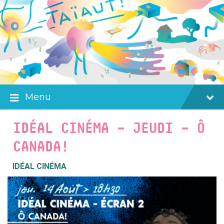
Skip
Skip
Skip
to
to
to
content
main
footer
navigation
Menu
IDÉAL CINÉMA – JEUDI – Ô
CANADA!
IDÉAL CINÉMA