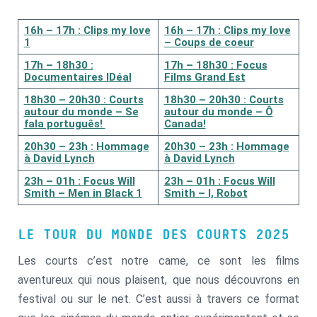
16h – 17h : Clips my love
16h – 17h : Clips my love
1
– Coups de coeur
17h – 18h30 :
17h – 18h30 : Focus
Documentaires IDéal
Films Grand Est
18h30 – 20h30 : Courts
18h30 – 20h30 : Courts
autour du monde – Se
autour du monde – Ô
fala português!
Canada!
20h30 – 23h : Hommage
20h30 – 23h : Hommage
à David Lynch
à David Lynch
23h – 01h : Focus Will
23h – 01h : Focus Will
Smith – Men in Black 1
Smith – I, Robot
LE TOUR DU MONDE DES COURTS 2025
Les courts c’est notre came, ce sont les films
aventureux qui nous plaisent, que nous découvrons en
festival ou sur le net. C’est aussi à travers ce format