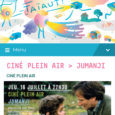
Skip
Skip
Skip
to
to
to
content
main
footer
navigation
Menu
CINÉ PLEIN AIR > JUMANJI
CINÉ PLEIN AIR