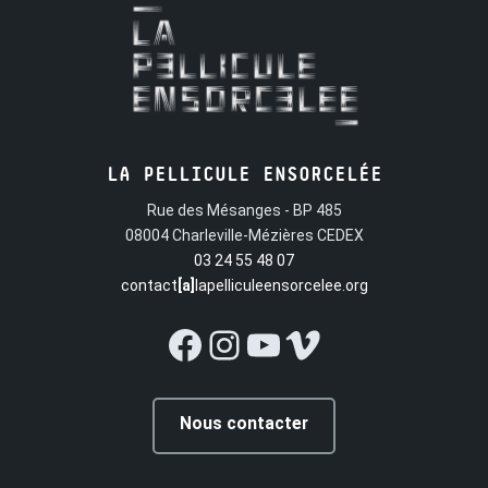
LA PELLICULE ENSORCELÉE
Rue des Mésanges - BP 485
08004 Charleville-Mézières CEDEX
03 24 55 48 07
contact
[a]
lapelliculeensorcelee.org
Facebook
Instagram
YouTube
Vimeo
Nous contacter