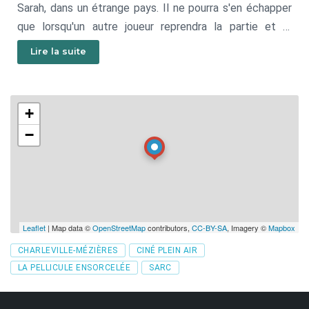
Sarah, dans un étrange pays. Il ne pourra s'en échapper
que lorsqu'un autre joueur reprendra la partie et le
libèrera sur un coup de dés. Vingt-six ans plus tard, il
Lire la suite
retrouve le monde réel par le coup de dés de deux
autres jeunes joueurs.
avec Robin Williams, Kirsten Dunst, Bradley Pierce…
+
−
Leaflet
| Map data ©
OpenStreetMap
contributors,
CC-BY-SA
, Imagery ©
Mapbox
Tags
CHARLEVILLE-MÉZIÈRES
CINÉ PLEIN AIR
LA PELLICULE ENSORCELÉE
SARC