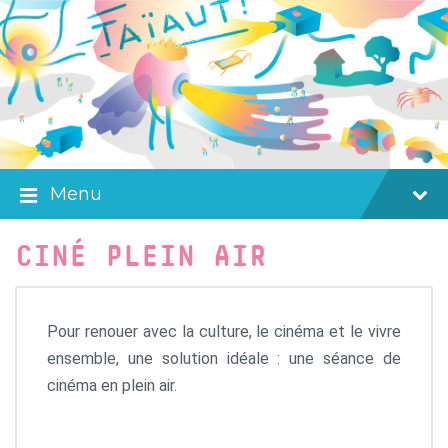
Skip
Skip
Skip
to
to
to
content
main
footer
navigation
Menu
CINÉ PLEIN AIR
Pour renouer avec la culture, le cinéma et le vivre
ensemble, une solution idéale : une séance de
cinéma en plein air.