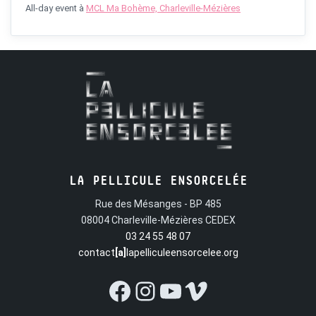
All-day event
à
MCL Ma Bohème, Charleville-Mézières
LA PELLICULE ENSORCELÉE
Rue des Mésanges - BP 485
08004 Charleville-Mézières CEDEX
03 24 55 48 07
contact
[a]
lapelliculeensorcelee.org
Facebook
Instagram
YouTube
Vimeo