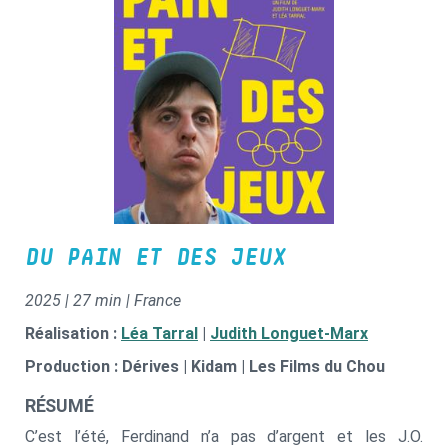
DU PAIN ET DES JEUX
2025 | 27 min | France
Réalisation :
Léa Tarral
|
Judith Longuet-Marx
Production : Dérives | Kidam | Les Films du Chou
RÉSUMÉ
C’est l’été, Ferdinand n’a pas d’argent et les J.O.