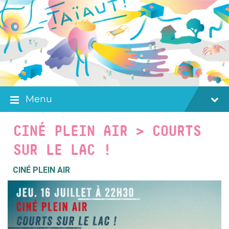
Skip
Skip
Skip
to
to
to
content
main
footer
navigation
Menu
CINÉ PLEIN AIR > COURTS
SUR LE LAC !
CINÉ PLEIN AIR