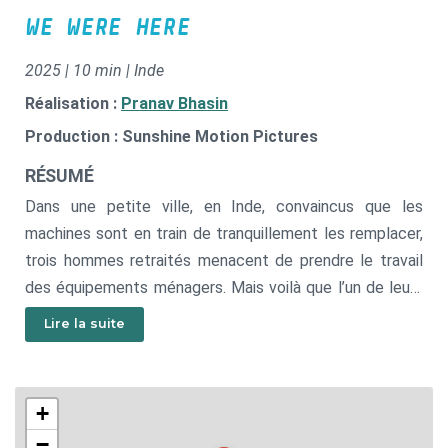
WE WERE HERE
2025 | 10 min | Inde
Réalisation :
Pranav Bhasin
Production : Sunshine Motion Pictures
RÉSUMÉ
Dans une petite ville, en Inde, convaincus que les
machines sont en train de tranquillement les remplacer,
trois hommes retraités menacent de prendre le travail
des équipements ménagers. Mais voilà que l’un de leurs
enfants décroche un emploi dans une société
Lire la suite
spécialisée dans l’I.A, ce qui ébranle leur croisade.
Auraient-ils déjà été dépassés ?
+
−