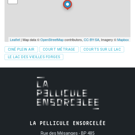
Leaflet
| Map data ©
OpenStreetMap
contributors,
CC-BY-SA
, Imagery ©
Mapbox
Tags
CINÉ PLEIN AIR
COURT MÉTRAGE
COURTS SUR LE LAC
LE LAC DES VIEILLES FORGES
LA PELLICULE ENSORCELÉE
Rue des Mésanges - BP 485