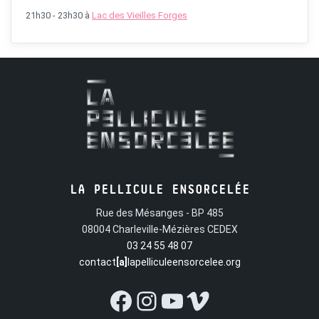
21h30 - 23h30
à
Lac des Vieilles Forges
LA PELLICULE ENSORCELÉE
Rue des Mésanges - BP 485
08004 Charleville-Mézières CEDEX
03 24 55 48 07
contact
[a]
lapelliculeensorcelee.org
Facebook
Instagram
YouTube
Vimeo