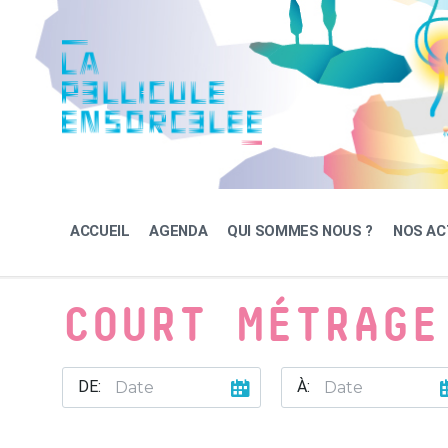
Skip
Skip
Skip
to
to
to
content
main
footer
navigation
ACCUEIL
AGENDA
QUI SOMMES NOUS ?
NOS AC
COURT MÉTRAGE
DE:
À: