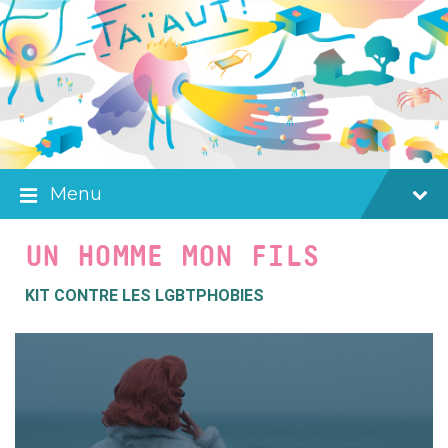
Skip
Skip
Skip
to
to
to
content
main
footer
navigation
Menu
UN HOMME MON FILS
KIT CONTRE LES LGBTPHOBIES