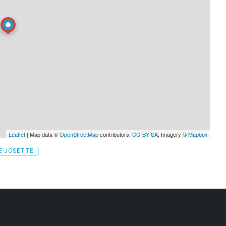
Leaflet
| Map data ©
OpenStreetMap
contributors,
CC-BY-SA
, Imagery ©
Mapbox
E JOSETTE