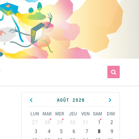
T
Previous
Next
AOÛT
2026
Month
Month
LUN
MAR
MER
JEU
VEN
SAM
DIM
Skip
27
28
29
30
31
1
2
calendar
days
3
4
5
6
7
8
9