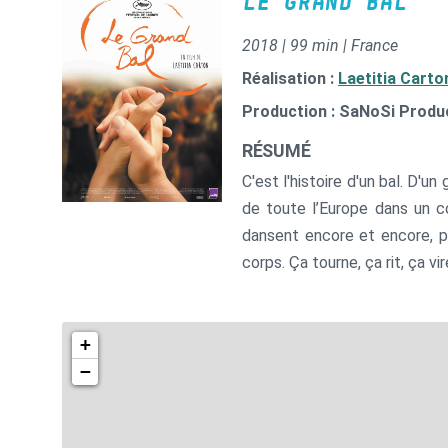
LE GRAND BAL
2018 | 99 min | France
Réalisation :
Laetitia Carto
Production : SaNoSi Produ
RÉSUMÉ
C'est l'histoire d'un bal. D'u
de toute l’Europe dans un co
dansent encore et encore, pe
corps. Ça tourne, ça rit, ça vi
+
−