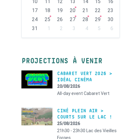
10
11
12
13
14
15
16
17
18
19
20
21
22
23
24
25
26
27
28
29
30
31
1
2
3
4
5
6
Back
to
calendar
days
PROJECTIONS À VENIR
CABARET VERT 2026 >
IDÉAL CINÉMA
20/08/2026
All-day event
Cabaret Vert
CINÉ PLEIN AIR >
COURTS SUR LE LAC !
25/08/2026
21h30 - 23h30
Lac des Vieilles
Forges