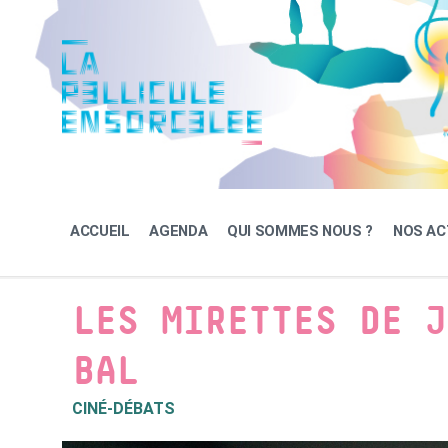
Skip
Skip
Skip
to
to
to
content
main
footer
navigation
ACCUEIL
AGENDA
QUI SOMMES NOUS ?
NOS AC
LES MIRETTES DE J
BAL
CINÉ-DÉBATS