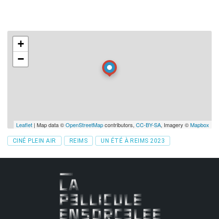
+
−
Leaflet
| Map data ©
OpenStreetMap
contributors,
CC-BY-SA
, Imagery ©
Mapbox
Tags
CINÉ PLEIN AIR
REIMS
UN ÉTÉ À REIMS 2023