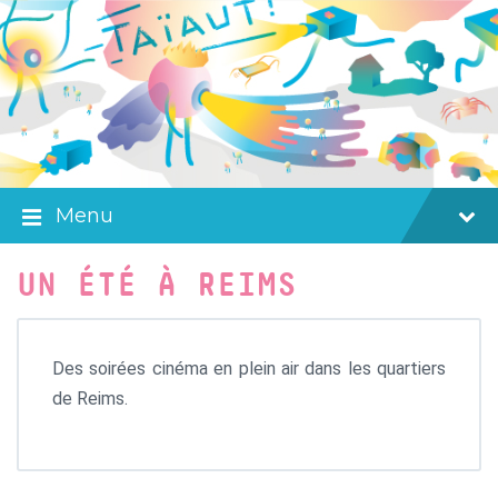
Skip
Skip
Skip
to
to
to
content
main
footer
navigation
Menu
UN ÉTÉ À REIMS
Des soirées cinéma en plein air dans les quartiers
de Reims.