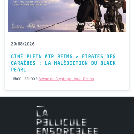
29/08/2026
CINÉ PLEIN AIR REIMS > PIRATES DES
CARAÏBES : LA MALÉDICTION DU BLACK
PEARL
18h00 - 23h00
à
Scène du Cryptoportique, Reims