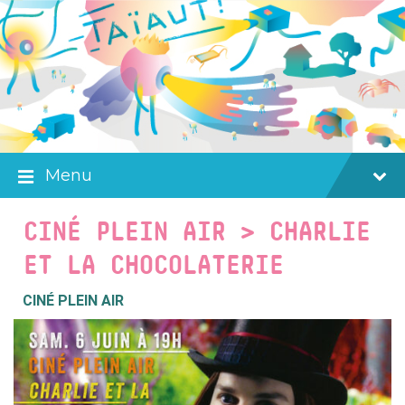
Skip
Skip
Skip
to
to
to
content
main
footer
navigation
Menu
CINÉ PLEIN AIR > CHARLIE
ET LA CHOCOLATERIE
CINÉ PLEIN AIR