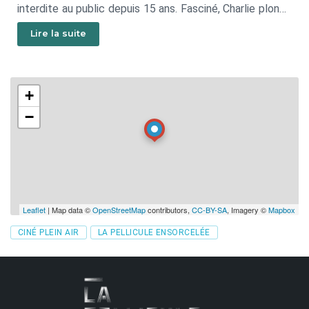
interdite au public depuis 15 ans. Fasciné, Charlie plonge
dans le monde fantastique de Wonka et nous entraîne
Lire la suite
dans une histoire émouvante et hors du commun.
+
−
Leaflet
| Map data ©
OpenStreetMap
contributors,
CC-BY-SA
, Imagery ©
Mapbox
Tags
CINÉ PLEIN AIR
LA PELLICULE ENSORCELÉE