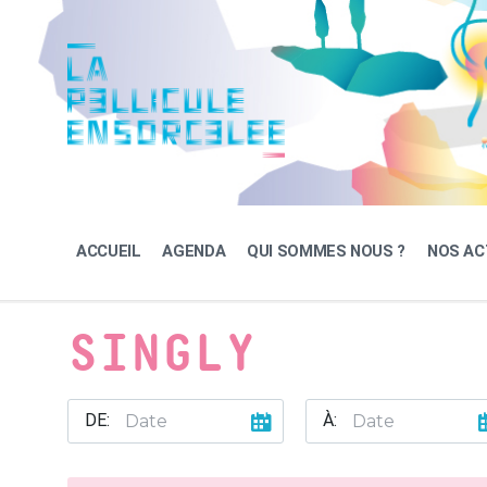
Skip
Skip
Skip
to
to
to
content
main
footer
navigation
ACCUEIL
AGENDA
QUI SOMMES NOUS ?
NOS AC
SINGLY
DE:
À: