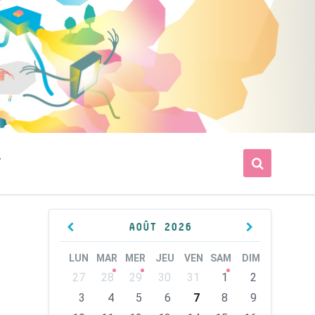
T
Previous
Next
AOÛT
2026
Month
Month
LUN
MAR
MER
JEU
VEN
SAM
DIM
Skip
27
28
29
30
31
1
2
calendar
days
3
4
5
6
7
8
9