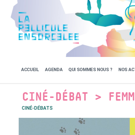
Skip
Skip
Skip
to
to
to
content
main
footer
navigation
ACCUEIL
AGENDA
QUI SOMMES NOUS ?
NOS AC
CINÉ-DÉBAT > FEMM
CINÉ-DÉBATS