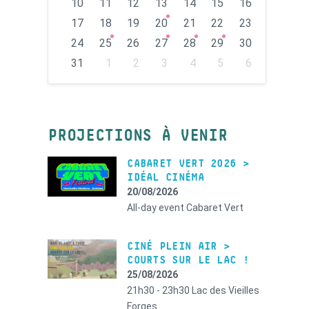
10
11
12
13
14
15
16
17
18
19
20
21
22
23
24
25
26
27
28
29
30
31
1
2
3
4
5
6
Back
to
calendar
days
PROJECTIONS À VENIR
CABARET VERT 2026 >
IDÉAL CINÉMA
20/08/2026
All-day event
Cabaret Vert
CINÉ PLEIN AIR >
COURTS SUR LE LAC !
25/08/2026
21h30 - 23h30
Lac des Vieilles
Forges