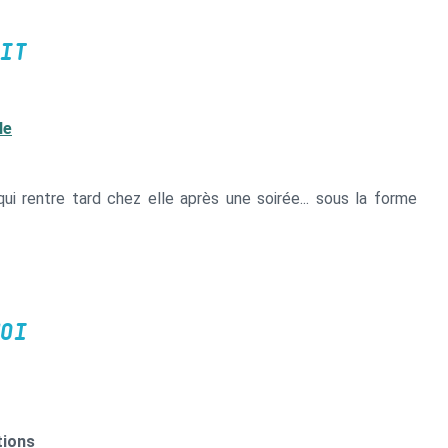
IT
le
i rentre tard chez elle après une soirée... sous la forme
OI
tions