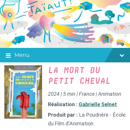
Skip
Skip
Skip
to
to
to
content
main
footer
navigation
Menu
LA MORT DU
PETIT CHEVAL
2024 | 5 min | France | Animation
Réalisation :
Gabrielle Selnet
Produit par :
La Poudrière - École
du Film d'Animation