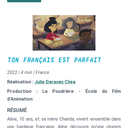
repas... La charge mentale de toutes ces tâches devient
insupportable, et elle atteint un point de rupture.
TON FRANÇAIS EST PARFAIT
2022 | 4 min | France
Réalisation :
Julie Daravan Chea
Production : La Poudrière - École du Film
d'Animation
RÉSUMÉ
Aline, 10 ans, et sa mère Chanda, vivent ensemble dans
une banlieue française. Aline découvre qu'une réunion