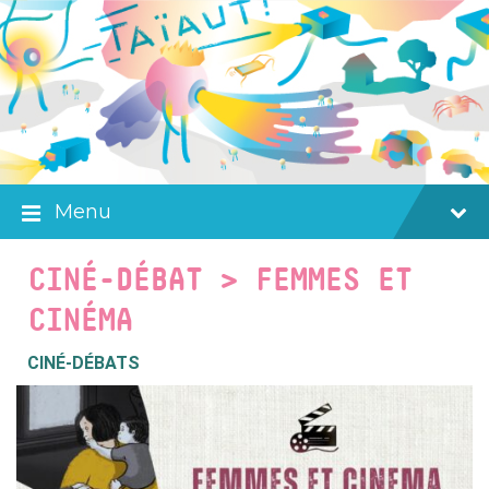
Skip
Skip
Skip
to
to
to
content
main
footer
navigation
Menu
CINÉ-DÉBAT > FEMMES ET
CINÉMA
CINÉ-DÉBATS