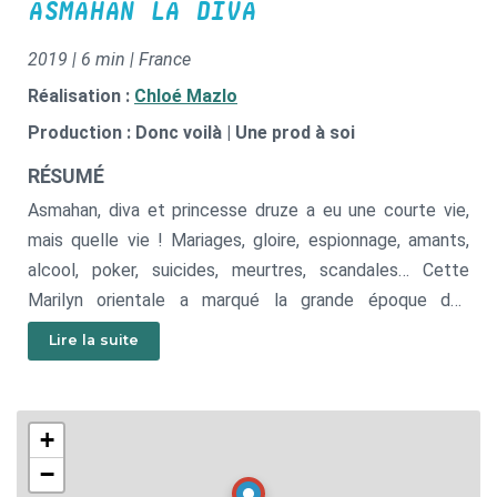
ASMAHAN LA DIVA
2019 | 6 min | France
Réalisation :
Chloé Mazlo
Production : Donc voilà | Une prod à soi
RÉSUMÉ
Asmahan, diva et princesse druze a eu une courte vie,
mais quelle vie ! Mariages, gloire, espionnage, amants,
alcool, poker, suicides, meurtres, scandales… Cette
Marilyn orientale a marqué la grande époque des
comédies musicales égyptiennes. Aujourd’hui encore, sa
Lire la suite
voix résonne dans tout le Proche-Orient et sa
mystérieuse mort dans les eaux du Nil continue
d’alimenter les plus folles rumeurs...
+
−