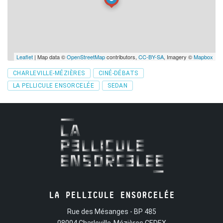
Leaflet
| Map data ©
OpenStreetMap
contributors,
CC-BY-SA
, Imagery ©
Mapbox
Tags
CHARLEVILLE-MÉZIÈRES
CINÉ-DÉBATS
LA PELLICULE ENSORCELÉE
SEDAN
LA PELLICULE ENSORCELÉE
Rue des Mésanges - BP 485
08004 Charleville-Mézières CEDEX