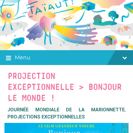
Skip
Skip
Skip
to
to
to
content
main
footer
navigation
Menu
PROJECTION
EXCEPTIONNELLE > BONJOUR
LE MONDE !
JOURNÉE MONDIALE DE LA MARIONNETTE
,
PROJECTIONS EXCEPTIONNELLES