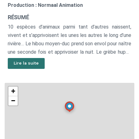
Production : Normaal Animation
RÉSUMÉ
10 espèces d’animaux parmi tant d’autres naissent,
vivent et s’apprivoisent les unes les autres le long d’une
rivière… Le hibou moyen-duc prend son envol pour naître
une seconde fois et apprivoiser la nuit. Le grèbe huppé
sillonne son territoire de pêche, devenant invisible et
Lire la suite
fait la danse des algues. Le martin-pêcheur dans son
voyage à la recherche d’une place au soleil. La tortue
cistude qui se laisse guider par l’eau et défie le temps.
+
La noctule de Leisler qui voit avec les oreilles la
−
symphonie du soir. Le castor d’Europe, ce bâtisseur des
berges qui ne peut résister à l’odeur des arbres. La
salamandre tachetée explorer les deux côtés du monde,
cette étrange merveille. Le butor étoilé, l’oiseau-roseau
qui rêve d’attraper la lune. Le grand brochet qui souhaite