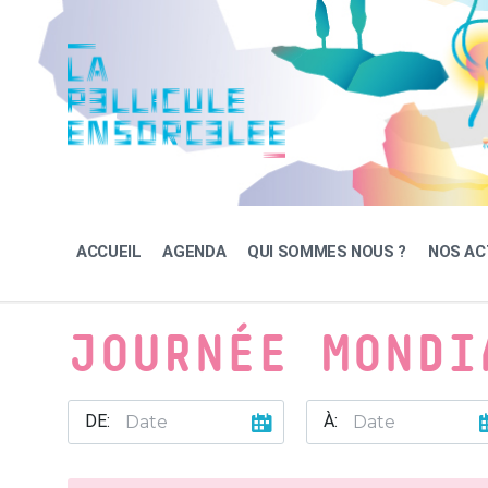
Skip
Skip
Skip
to
to
to
content
main
footer
navigation
ACCUEIL
AGENDA
QUI SOMMES NOUS ?
NOS AC
JOURNÉE MONDI
DE:
À: