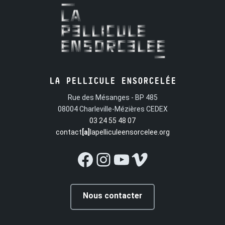
LA PELLICULE ENSORCELÉE
Rue des Mésanges - BP 485
08004 Charleville-Mézières CEDEX
03 24 55 48 07
contact
[a]
lapelliculeensorcelee.org
Facebook
Instagram
YouTube
Vimeo
Nous contacter