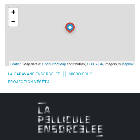
+
−
Leaflet
| Map data ©
OpenStreetMap
contributors,
CC-BY-SA
, Imagery ©
Mapbox
Tags
LA CARAVANE ENSORCELÉE
MICRO-FOLIE
PROJECTION VÉGÉTAL