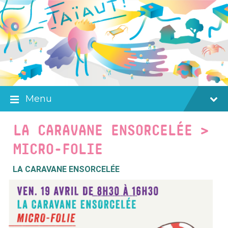
Skip
Skip
Skip
to
to
to
content
main
footer
navigation
Menu
LA CARAVANE ENSORCELÉE >
MICRO-FOLIE
LA CARAVANE ENSORCELÉE