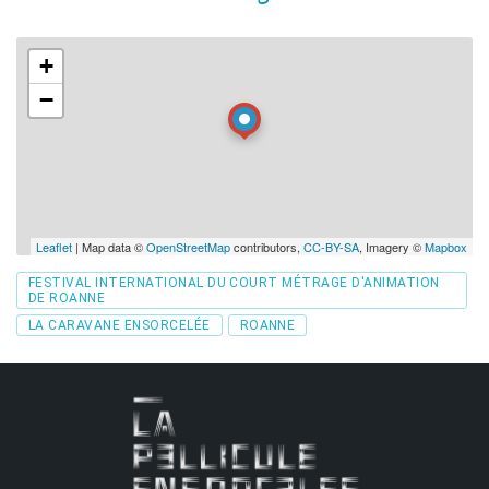
+
−
Leaflet
| Map data ©
OpenStreetMap
contributors,
CC-BY-SA
, Imagery ©
Mapbox
Tags
FESTIVAL INTERNATIONAL DU COURT MÉTRAGE D'ANIMATION
DE ROANNE
LA CARAVANE ENSORCELÉE
ROANNE