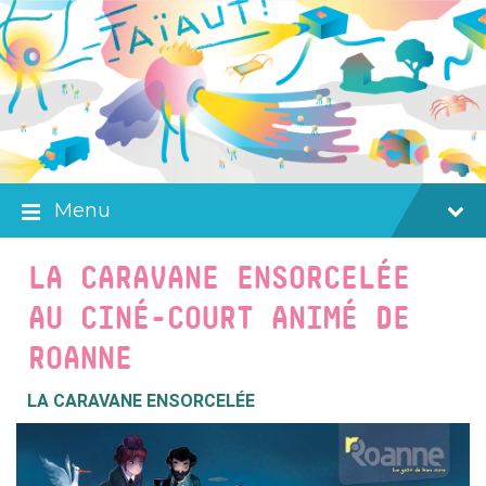
Skip
Skip
Skip
to
to
to
content
main
footer
navigation
Menu
LA CARAVANE ENSORCELÉE
AU CINÉ-COURT ANIMÉ DE
ROANNE
LA CARAVANE ENSORCELÉE