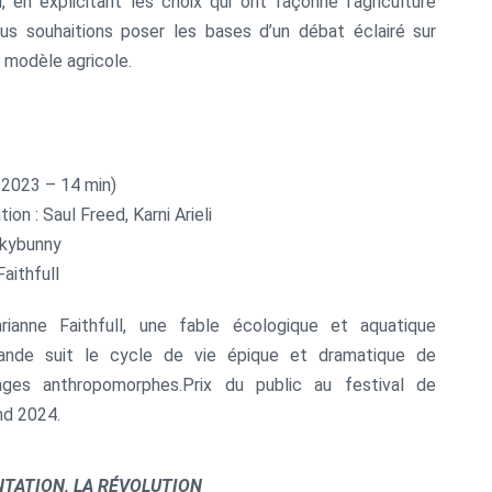
, en explicitant les choix qui ont façonné l’agriculture
nous souhaitions poser les bases d’un débat éclairé sur
e modèle agricole.
 2023 – 14 min)
tion : Saul Freed, Karni Arieli
lkybunny
Faithfull
ianne Faithfull, une fable écologique et aquatique
lande suit le cycle de vie épique et dramatique de
ges anthropomorphes.Prix du public au festival de
nd 2024.
NTATION, LA RÉVOLUTION