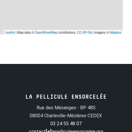
Leaflet
| Map data ©
OpenStreetMap
contributors,
CC-BY-SA
, Imagery ©
Mapbox
LA PELLICULE ENSORCELÉE
Rue des Mésanges - BP 485
08004 Charleville-Mézières CEDEX
03 24 55 48 07
contact
[a]
lapelliculeensorcelee.org