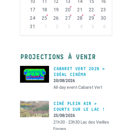
10
11
12
13
14
15
16
17
18
19
20
21
22
23
24
25
26
27
28
29
30
31
1
2
3
4
5
6
Back
to
calendar
days
PROJECTIONS À VENIR
CABARET VERT 2026 >
IDÉAL CINÉMA
20/08/2026
All-day event
Cabaret Vert
CINÉ PLEIN AIR >
COURTS SUR LE LAC !
25/08/2026
21h30 - 23h30
Lac des Vieilles
Forges