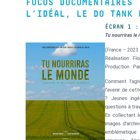
FOCUS DOCUMENTAIRES 
L’IDÉAL, LE DO TANK 
ÉCRAN 1 :
Tu nourriras le
(France – 2023 
Réalisation : Flo
Production : Pa
Comment l’agric
l’avenir de cet
? Jeunes ingé
questions à tra
En collectant 
images d’archiv
emblématique d