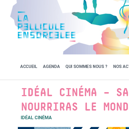
Skip
Skip
Skip
to
to
to
content
main
footer
navigation
ACCUEIL
AGENDA
QUI SOMMES NOUS ?
NOS AC
IDÉAL CINÉMA – SA
NOURRIRAS LE MOND
IDÉAL CINÉMA