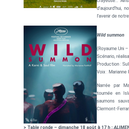
crayeuse… Ainsi
d’aujourd’hui, 
l’avenir de notr
Wild summon
(Royaume Uni –
Scénario, réalisa
Production : Su
Voix : Marianne 
Narrée par Mar
tournée en Is
saumons sauva
Clermont-Ferra
> Table ronde – dimanche 18 août à 17 h :
ALIME