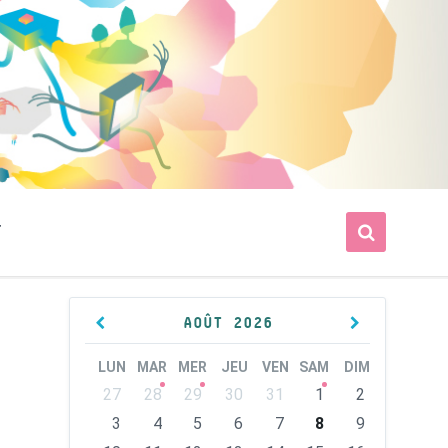
T
Previous
Next
AOÛT
2026
Month
Month
LUN
MAR
MER
JEU
VEN
SAM
DIM
Skip
27
28
29
30
31
1
2
calendar
days
3
4
5
6
7
8
9