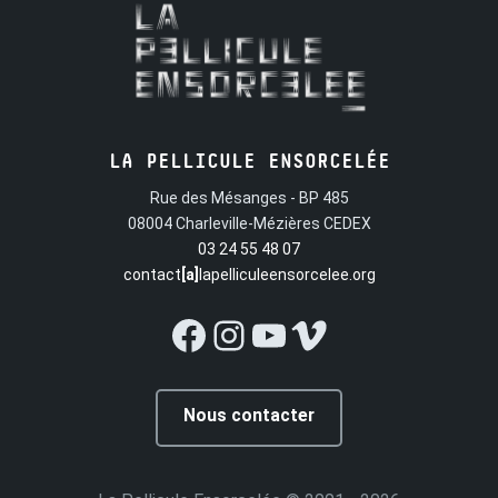
LA PELLICULE ENSORCELÉE
Rue des Mésanges - BP 485
08004 Charleville-Mézières CEDEX
03 24 55 48 07
contact
[a]
lapelliculeensorcelee.org
Facebook
Instagram
YouTube
Vimeo
Nous contacter