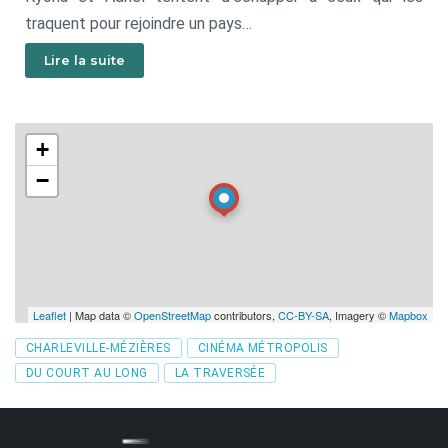
traquent pour rejoindre un pays
au régime plus clément. Au cours d’un voyage initiatique
Lire la suite
qui les mènera de l’enfance
à l’adolescence, ils traverseront de multiples épreuves,
à la fois fantastiques
+
et bien réelles pour atteindre leur destination.
−
Leaflet
| Map data ©
OpenStreetMap
contributors,
CC-BY-SA
, Imagery ©
Mapbox
Tags
CHARLEVILLE-MÉZIÈRES
CINÉMA MÉTROPOLIS
DU COURT AU LONG
LA TRAVERSÉE