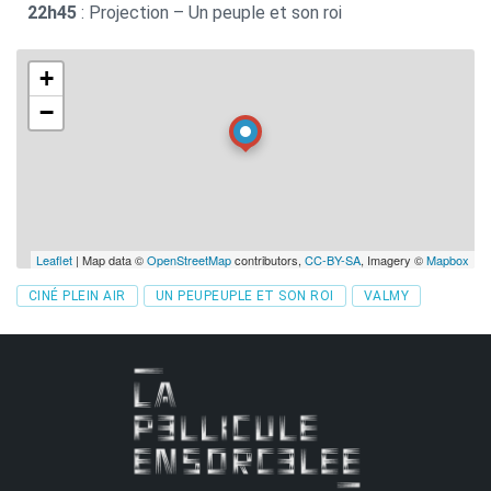
22h45
: Projection – Un peuple et son roi
+
−
Leaflet
| Map data ©
OpenStreetMap
contributors,
CC-BY-SA
, Imagery ©
Mapbox
Tags
CINÉ PLEIN AIR
UN PEUPEUPLE ET SON ROI
VALMY