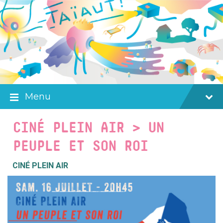
Skip
Skip
Skip
to
to
to
content
main
footer
navigation
Menu
CINÉ PLEIN AIR > UN
PEUPLE ET SON ROI
CINÉ PLEIN AIR