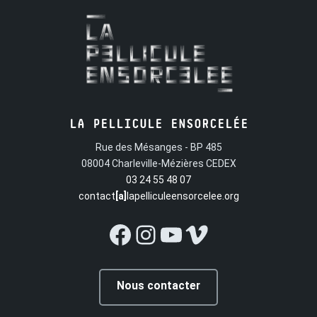
LA PELLICULE ENSORCELÉE
Rue des Mésanges - BP 485
08004 Charleville-Mézières CEDEX
03 24 55 48 07
contact
[a]
lapelliculeensorcelee.org
Facebook
Instagram
YouTube
Vimeo
Nous contacter