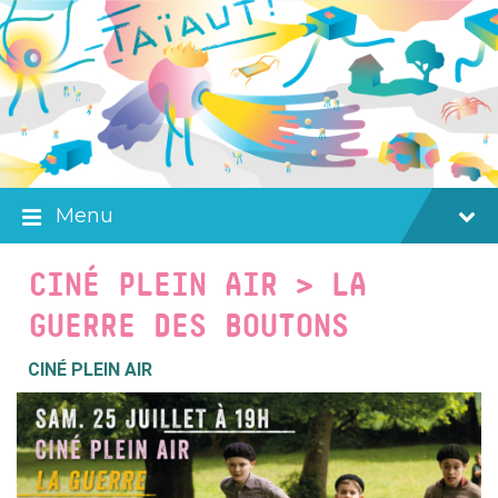
Skip
Skip
Skip
to
to
to
content
main
footer
navigation
Menu
CINÉ PLEIN AIR > LA
GUERRE DES BOUTONS
CINÉ PLEIN AIR