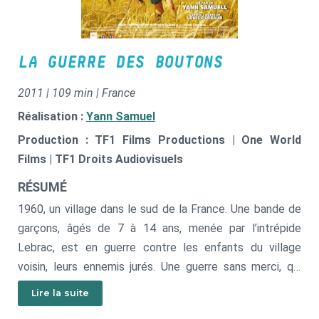
LA GUERRE DES BOUTONS
2011 | 109 min | France
Réalisation :
Yann Samuel
Production : TF1 Films Productions | One World
Films | TF1 Droits Audiovisuels
RÉSUMÉ
1960, un village dans le sud de la France. Une bande de
garçons, âgés de 7 à 14 ans, menée par l’intrépide
Lebrac, est en guerre contre les enfants du village
voisin, leurs ennemis jurés. Une guerre sans merci, qui
dure depuis des générations. On se bat pour l’honneur et
Lire la suite
la fidélité et, pour gagner, tous les moyens sont bons.