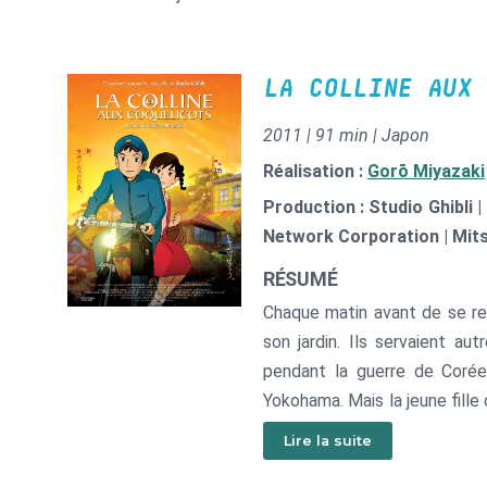
LA COLLINE AUX 
2011 | 91 min | Japon
Réalisation :
Gorō Miyazaki
Production : Studio Ghibli 
Network Corporation | Mit
RÉSUMÉ
Chaque matin avant de se re
son jardin. Ils servaient a
pendant la guerre de Corée
Yokohama. Mais la jeune fille 
avec son père qui lui manque
Lire la suite
dans le journal de l’école s