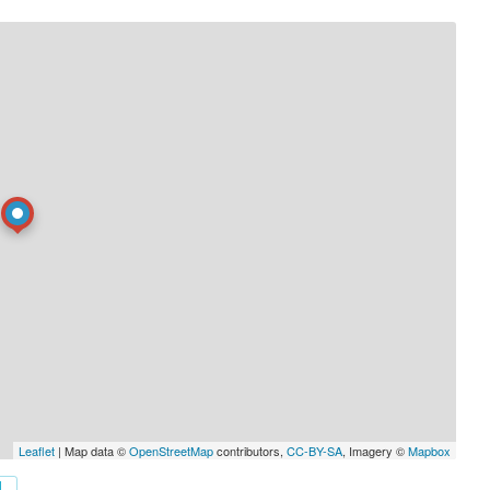
olescents vont alors naître de profonds sentiments, tandis
ur empêcher la fermeture du foyer des élèves. Mais chaque
ardés, et il semblerait que Shun et Umi partagent un lien
 ne le pensaient…
Leaflet
| Map data ©
OpenStreetMap
contributors,
CC-BY-SA
, Imagery ©
Mapbox
L