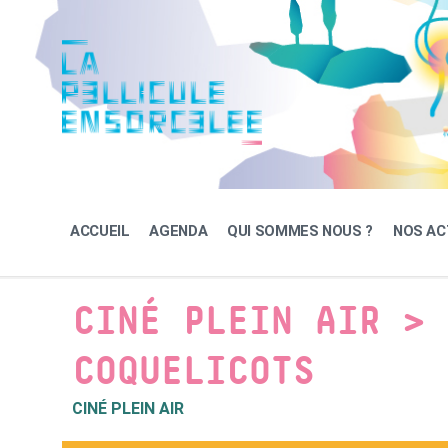
Skip
Skip
Skip
to
to
to
content
main
footer
navigation
ACCUEIL
AGENDA
QUI SOMMES NOUS ?
NOS AC
CINÉ PLEIN AIR > 
COQUELICOTS
CINÉ PLEIN AIR