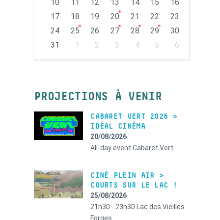
10
11
12
13
14
15
16
17
18
19
20
21
22
23
24
25
26
27
28
29
30
31
1
2
3
4
5
6
Back
to
calendar
days
PROJECTIONS À VENIR
CABARET VERT 2026 >
IDÉAL CINÉMA
20/08/2026
All-day event
Cabaret Vert
CINÉ PLEIN AIR >
COURTS SUR LE LAC !
25/08/2026
21h30 - 23h30
Lac des Vieilles
Forges