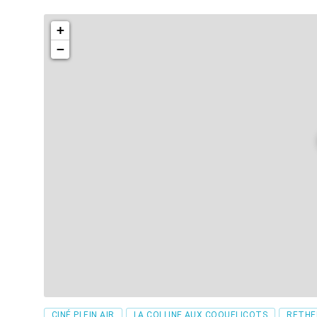
attention. Entre les deux ad
qu’ils lutteront ensemble po
+
famille a des secrets bien g
−
encore plus particulier qu’ils
Tags
CINÉ PLEIN AIR
LA COLLINE AUX COQUELICOTS
RETHE