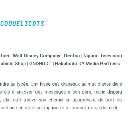
COQUELICOTS
| Toei | Walt Disney Company | Dentsu | Nippon Television
subishi Shoji | GNDHDDT | Hakuhodo DY Media Partners
ndre au lycée, Umi hisse des drapeaux au mat planté dans
utrefois à envoyer des messages à son père, marin disparu
, afin qu’il trouve son chemin en approchant du port de
continue ce rituel qui l’apaise et lui permet de garder un lien
 tant. Un de ses camarades de classe, Shun, écrit un poème
ur ses drapeaux flottant au vent pour tenter d’attirer son