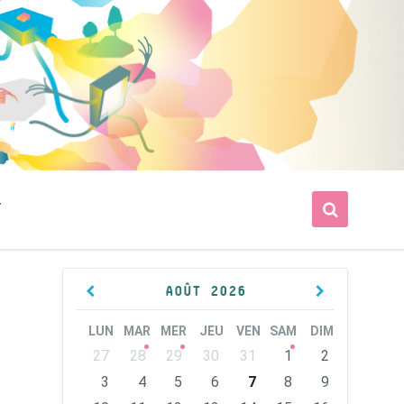
T
Previous
Next
AOÛT
2026
Month
Month
LUN
MAR
MER
JEU
VEN
SAM
DIM
Skip
27
28
29
30
31
1
2
calendar
days
3
4
5
6
7
8
9