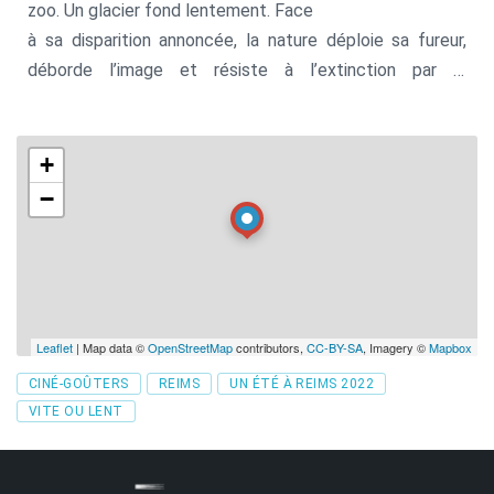
zoo. Un glacier fond lentement. Face
à sa disparition annoncée, la nature déploie sa fureur,
déborde l’image et résiste à l’extinction par la
métamorphose.
+
−
Leaflet
| Map data ©
OpenStreetMap
contributors,
CC-BY-SA
, Imagery ©
Mapbox
Tags
CINÉ-GOÛTERS
REIMS
UN ÉTÉ À REIMS 2022
VITE OU LENT