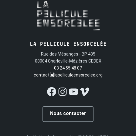
LA PELLICULE ENSORCELÉE
Rue des Mésanges - BP 485
08004 Charleville-Mézières CEDEX
03 24 55 48 07
contact
[a]
lapelliculeensorcelee.org
Facebook
Instagram
YouTube
Vimeo
Nous contacter