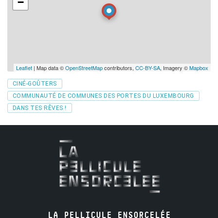
−
Leaflet
| Map data ©
OpenStreetMap
contributors,
CC-BY-SA
, Imagery ©
Mapbox
Tags
CINÉ-GOÛTERS
COMMUNAUTÉ DE COMMUNES DES PORTES DU LUXEMBOURG
DANS TES RÊVES !
LA PELLICULE ENSORCELÉE