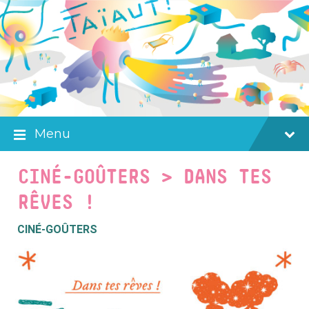
Skip
Skip
Skip
to
to
to
content
main
footer
navigation
Menu
CINÉ-GOÛTERS > DANS TES
RÊVES !
CINÉ-GOÛTERS