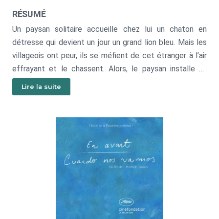
RÉSUMÉ
Un paysan solitaire accueille chez lui un chaton en
détresse qui devient un jour un grand lion bleu. Mais les
villageois ont peur, ils se méfient de cet étranger à l’air
effrayant et le chassent. Alors, le paysan installe sa
maison sur une charrette, récupère le lion et sa vache,
Lire la suite
puis s’en va. Le paysan et ses bêtes voyagent à travers
le monde pour trouver un endroit où poser leur maison.