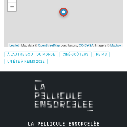
−
Leaflet
| Map data ©
OpenStreetMap
contributors,
CC-BY-SA
, Imagery ©
Mapbox
Tags
À L’AUTRE BOUT DU MONDE
CINÉ-GOÛTERS
REIMS
UN ÉTÉ À REIMS 2022
LA PELLICULE ENSORCELÉE