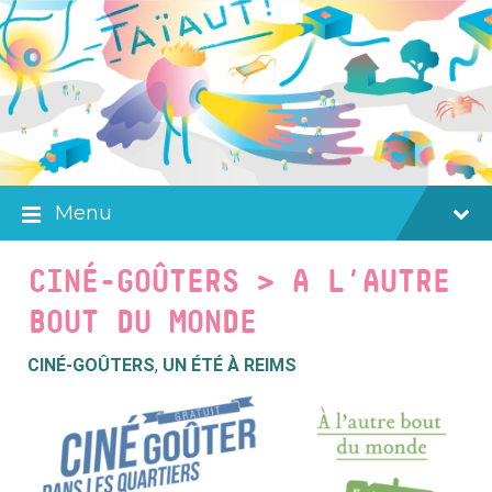
Skip
Skip
Skip
to
to
to
content
main
footer
navigation
Menu
CINÉ-GOÛTERS > A L’AUTRE
BOUT DU MONDE
CINÉ-GOÛTERS
,
UN ÉTÉ À REIMS