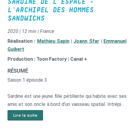
SARDINE DE L’ESPACE -
L’ARCHIPEL DES HOMMES
SANDWICHS
2020 | 12 min | France
Réalisation :
Mathieu Sapin
|
Joann Sfar
|
Emmanuel
Guibert
Production : Toon Factory | Canal +
RÉSUMÉ
Saison 1 épisode 3
Sardine est une jeune fille pétillante qui habite avec ses
amis et son oncle à bord d’un vaisseau spatial. Intrépide
et sans limites, cette troupe explosive vit des
Lire la suite
aventures rocambolesques entre les planètes toujours
plus exotiques et des missions pour sauver l’univers.