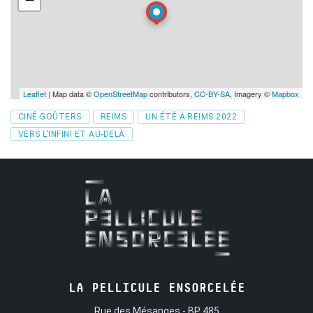
Leaflet
| Map data ©
OpenStreetMap
contributors,
CC-BY-SA
, Imagery ©
Mapbox
Tags
CINÉ-GOÛTERS
REIMS
UN ÉTÉ À REIMS 2022
VERS L'INFINI ET AU-DELÀ
LA PELLICULE ENSORCELÉE
Rue des Mésanges - BP 485