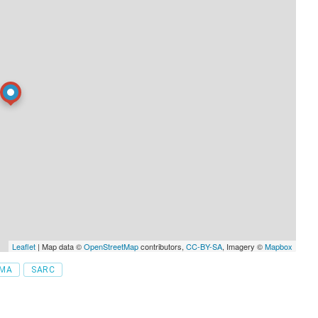
Leaflet
| Map data ©
OpenStreetMap
contributors,
CC-BY-SA
, Imagery ©
Mapbox
ÉMA
SARC