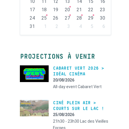
10
11
12
13
14
15
16
17
18
19
20
21
22
23
24
25
26
27
28
29
30
31
1
2
3
4
5
6
Back
to
calendar
days
PROJECTIONS À VENIR
CABARET VERT 2026 >
IDÉAL CINÉMA
20/08/2026
All-day event
Cabaret Vert
CINÉ PLEIN AIR >
COURTS SUR LE LAC !
25/08/2026
21h30 - 23h30
Lac des Vieilles
Forges