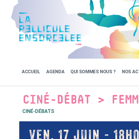
Skip
Skip
Skip
to
to
to
content
main
footer
navigation
ACCUEIL
AGENDA
QUI SOMMES NOUS ?
NOS AC
CINÉ-DÉBAT > FEMM
CINÉ-DÉBATS