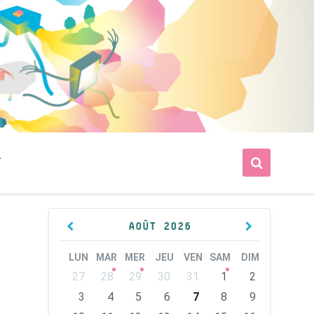
T
Previous
Next
AOÛT
2026
Month
Month
LUN
MAR
MER
JEU
VEN
SAM
DIM
Skip
27
28
29
30
31
1
2
calendar
days
3
4
5
6
7
8
9