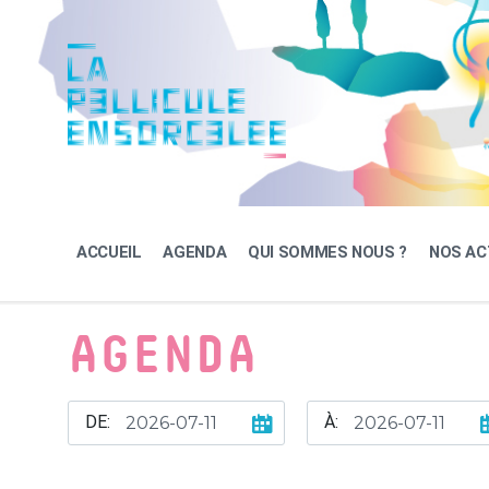
Skip
Skip
Skip
to
to
to
content
main
footer
navigation
ACCUEIL
AGENDA
QUI SOMMES NOUS ?
NOS AC
AGENDA
DE:
À: