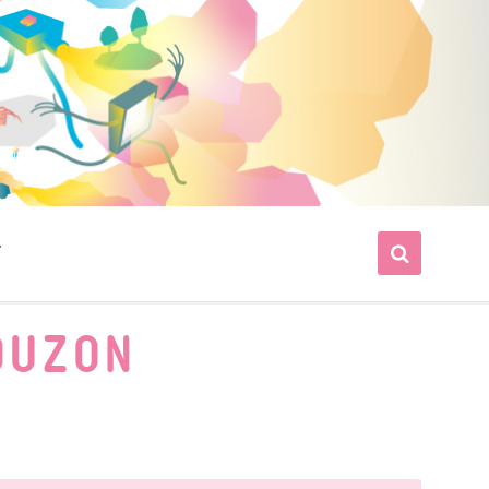
T
OUZON