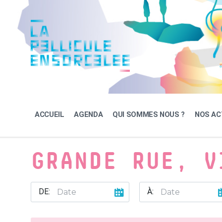
Skip
Skip
Skip
to
to
to
content
main
footer
navigation
ACCUEIL
AGENDA
QUI SOMMES NOUS ?
NOS AC
GRANDE RUE, V
DE:
À: