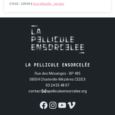
21h30 - 23h59
à
Rue Milaville, Jandun
LA PELLICULE ENSORCELÉE
Rue des Mésanges - BP 485
08004 Charleville-Mézières CEDEX
03 24 55 48 07
contact
[a]
lapelliculeensorcelee.org
Facebook
Instagram
YouTube
Vimeo