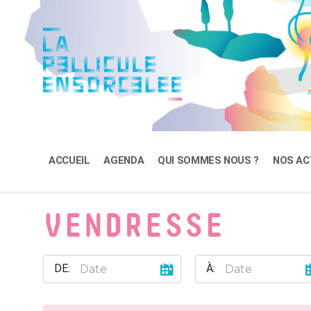
Skip
Skip
Skip
to
to
to
content
main
footer
navigation
ACCUEIL
AGENDA
QUI SOMMES NOUS ?
NOS AC
VENDRESSE
DE:
À: