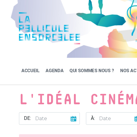
Skip
Skip
Skip
to
to
to
content
main
footer
navigation
ACCUEIL
AGENDA
QUI SOMMES NOUS ?
NOS AC
L'IDÉAL CINÉM
DE:
À: