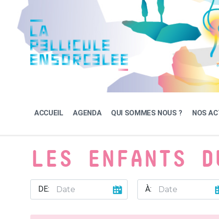
Skip
Skip
Skip
to
to
to
content
main
footer
navigation
ACCUEIL
AGENDA
QUI SOMMES NOUS ?
NOS AC
LES ENFANTS D
DE:
À: