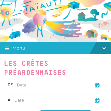
Skip
Skip
Skip
to
to
to
content
main
footer
navigation
Menu
LES CRÊTES
PRÉARDENNAISES
DE:
À: