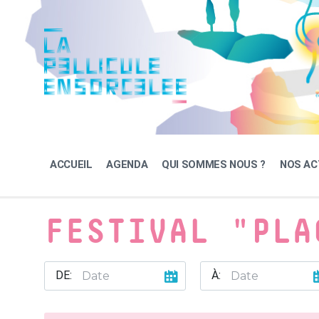
Skip
Skip
Skip
to
to
to
content
main
footer
navigation
ACCUEIL
AGENDA
QUI SOMMES NOUS ?
NOS AC
FESTIVAL "PLA
DE:
À: