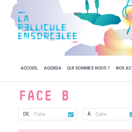
Skip
Skip
Skip
to
to
to
content
main
footer
navigation
ACCUEIL
AGENDA
QUI SOMMES NOUS ?
NOS AC
FACE B
DE:
À: